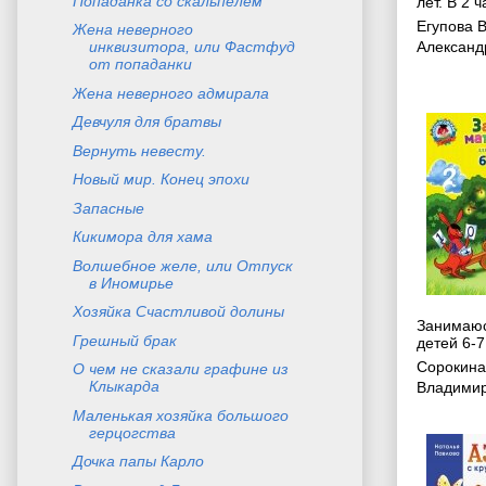
Попаданка со скальпелем
лет. В 2 ч
Егупова 
Жена неверного
инквизитора, или Фастфуд
Александ
от попаданки
Жена неверного адмирала
Девчуля для братвы
Вернуть невесту.
Новый мир. Конец эпохи
Запасные
Кикимора для хама
Волшебное желе, или Отпуск
в Иномирье
Хозяйка Счастливой долины
Занимаюс
Грешный брак
детей 6-7
Сорокина
О чем не сказали графине из
Клыкарда
Владими
Маленькая хозяйка большого
герцогства
Дочка папы Карло