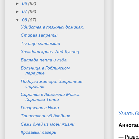
►
06
(92)
►
07
(96)
▼
08
(67)
Убийства в пляжных домиках.
Стирая запреты
Ты еще маленькая
Звездная кровь. Лед-Кузнец
Баллада пепла и льда
Больница в Гоблинском
переулке
Подруга матери. Запретная
страсть
Сиротка в Академии Мрака.
Королева Теней
Говорящая с Нами
Узнать 
Таинственный двойник
Семь дней из моей жизни
Аннота
Кровавый лагерь
— Развод