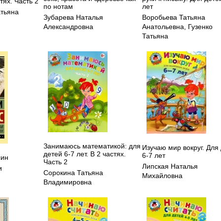
стях. Часть 2
по нотам
лет
атьяна
Зубарева Наталья
Воробьева Татьяна
Александровна
Анатольевна
,
Гузенко
Татьяна
Занимаюсь математикой: для
Изучаю мир вокруг. Для
детей 6-7 лет. В 2 частях.
6-7 лет
син
Часть 2
Липская Наталья
и
Сорокина Татьяна
Михайловна
Владимировна