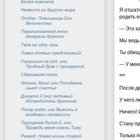
Белая комната
Невеста из другого мира
Я отшатн
родить е
Отбор. Помощница Его
Величества
— Это ка
Парализованная жена
генерала дракона
Мы ведь
Твоя на одну ночь
Ты обещ
Лавка точных предсказаний
Герцогиня на год, или
— У меня
Пробный брак с призванной
Сбежавшая жена.
***
Аленка, беги! или Попаданка
шьет счастье
После дв
Дикарка 2 (не) любимый
У него л
Истребитель драконов
Позор рода, или Выжить в
Ничего! 
академии ненависти
Пурпурная Лилия-2, или
Стану пр
Проведи меня сквозь Тьму
Только п
Развод. Новая жизнь старой