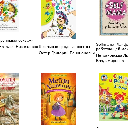
 крупными буквами
Selfmama. Лайф
Школьные вредные советы
Наталья Николаевна
работающей ма
Остер Григорий Бенционович
Петрановская Л
Владимировна