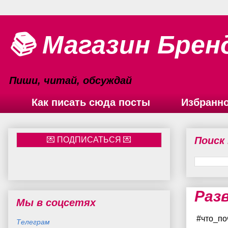
📚 Магазин Брен
Пиши, читай, обсуждай
Как писать сюда посты
Избранн
Поиск
Раз
Мы в соцсетях
#что_по
Телеграм