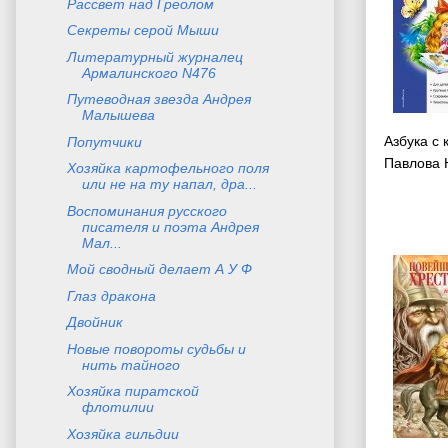
Рассвет над Греолом
Секреты серой Мыши
Литературный журналец
Армалинского N476
Путеводная звезда Андрея
Малышева
Азбука с
Попутчики
Павлова 
Хозяйка картофельного поля
или не на ту напал, дра...
Воспоминания русского
писателя и поэта Андрея
Мал...
Мой сводный делает А У Ф
Глаз дракона
Двойник
Новые повороты судьбы и
нить тайного
Хозяйка пиратской
флотилии
Хозяйка гильдии