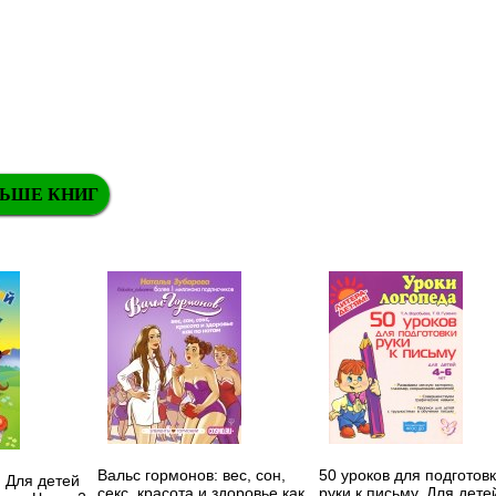
ЬШЕ КНИГ
Вальс гормонов: вес, сон,
50 уроков для подготов
. Для детей
секс, красота и здоровье как
руки к письму. Для дете