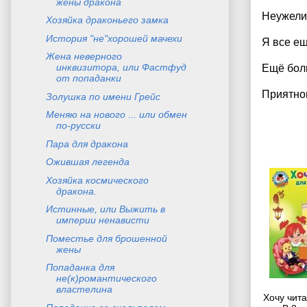
жены дракона
Неужели
Хозяйка драконьего замка
История "не"хорошей мачехи
Я все е
Жена неверного
инквизитора, или Фастфуд
Ещё боль
от попаданки
Приятно
Золушка по имени Грейс
Меняю на нового ... или обмен
по-русски
Пара для дракона
Ожившая легенда
Хозяйка космического
дракона.
Истинные, или Выжить в
империи ненависти
Поместье для брошенной
жены
Попаданка для
не(к)романтического
властелина
Хочу чита