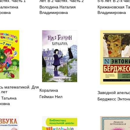
астях. Часть 1
лет. В 2 частях. Часть 2
5-6 лет. В 2-х ча
Валентина
Володина Наталия
Крижановская Т
ровна
Владимировна
Владимировна
ь математикой. Для
Коралина
 лет
Заводной апель
Гейман Нил
 Татьяна
Берджесс Энтон
ровна