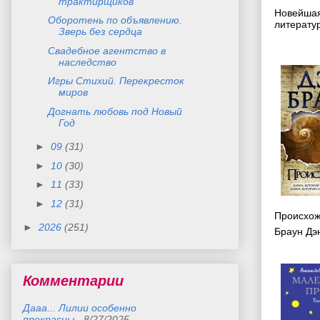
трактирщиков
Новейшая
Оборотень по объявлению.
литератур
Зверь без сердца
Свадебное агентство в
наследство
Игры Стихий. Перекресток
миров
Догнать любовь под Новый
Год
►
09
(31)
►
10
(30)
►
11
(33)
►
12
(31)
Происхо
►
2026
(251)
Браун Дэ
Комментарии
Дааа... Лилии особенно
прекрасны
- 8/27/2025