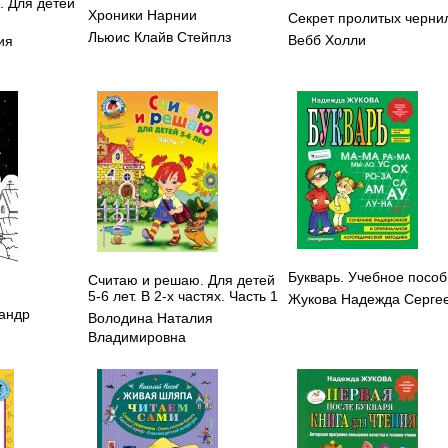
. Для детей
Хроники Нарнии
Секрет пролитых черни
Льюис Клайв Стейплз
Вебб Холли
ия
Букварь. Учебное посо
Считаю и решаю. Для детей
5-6 лет. В 2-х частях. Часть 1
Жукова Надежда Серге
андр
Володина Наталия
Владимировна