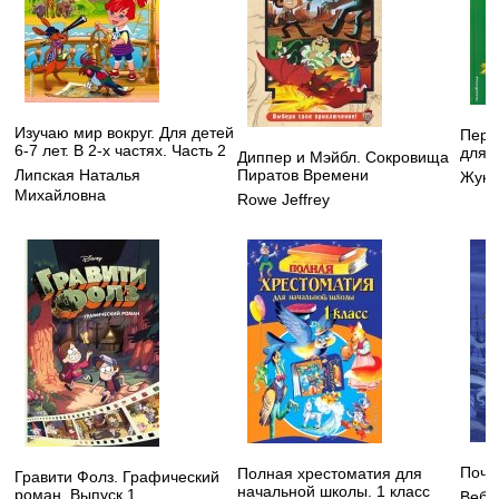
Изучаю мир вокруг. Для детей
Перв
6-7 лет. В 2-х частях. Часть 2
для 
Диппер и Мэйбл. Сокровища
Пиратов Времени
Липская Наталья
Жуко
Михайловна
Rowe Jeffrey
Поче
Полная хрестоматия для
Гравити Фолз. Графический
начальной школы. 1 класс
роман. Выпуск 1
Вебб