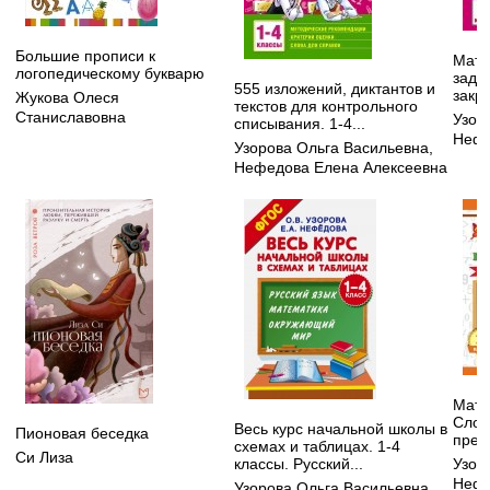
Большие прописи к
Мате
логопедическому букварю
зада
555 изложений, диктантов и
закр
Жукова Олеся
текстов для контрольного
Станиславовна
Узор
списывания. 1-4...
Нефе
Узорова Ольга Васильевна
,
Нефедова Елена Алексеевна
Мате
Слож
Весь курс начальной школы в
Пионовая беседка
пред
схемах и таблицах. 1-4
Си Лиза
классы. Русский...
Узор
Нефё
Узорова Ольга Васильевна
,