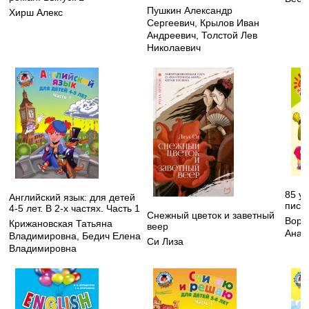
Пушкин Александр
Хирш Алекс
Сергеевич
,
Крылов Иван
Андреевич
,
Толстой Лев
Николаевич
85 у
Английский язык: для детей
пись
4-5 лет. В 2-х частях. Часть 1
Снежный цветок и заветный
Воро
Крижановская Татьяна
веер
Анат
Владимировна
,
Бедич Елена
Си Лиза
Владимировна