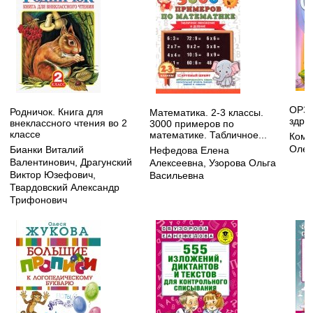
ОРЗ:
Родничок. Книга для
Математика. 2-3 классы.
здра
внеклассного чтения во 2
3000 примеров по
классе
математике. Табличное...
Кома
Олег
Бианки Виталий
Нефедова Елена
Валентинович
,
Драгунский
Алексеевна
,
Узорова Ольга
Виктор Юзефович
,
Васильевна
Твардовский Александр
Трифонович