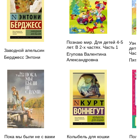
Познаю мир. Для детей 4-5
Узнаю
лет. В 2-х частях. Часть 1
детей
Заводной апельсин
Часть
Егупова Валентина
Берджесс Энтони
Александровна
Пята
Пока мы были не с вами
Колыбель для кошки
Полн