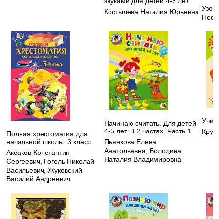
звуками для детей 4-5 лет
Узор
Костылева Наталия Юрьевна
Нефе
Учим
Начинаю считать. Для детей
4-5 лет. В 2 частях. Часть 1
Круп
Полная хрестоматия для
начальной школы. 3 класс
Пьянкова Елена
Анатольевна
,
Володина
Аксаков Константин
Наталия Владимировна
Сергеевич
,
Гоголь Николай
Васильевич
,
Жуковский
Василий Андреевич