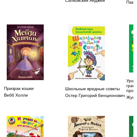
Сапковский Анджей
Павл
Урок
грам
Призрак кошки
Школьные вредные советы
проп
Вебб Холли
Остер Григорий Бенционович
Жуко