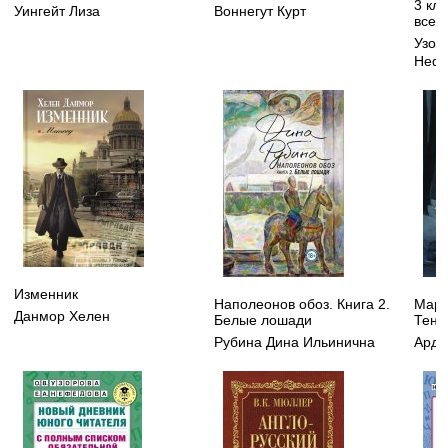
3 кл
Уингейт Лиза
Воннегут Курт
все в
Узор
Нефе
Изменник
Наполеонов обоз. Книга 2.
Мара
Данмор Хелен
Белые лошади
Тень
Рубина Дина Ильинична
Арде