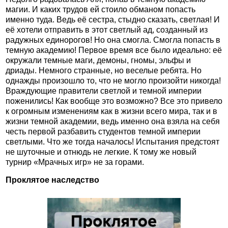
магии. И каких трудов ей стоило обманом попасть
именно туда. Ведь её сестра, стыдно сказать, светлая! И
её хотели отправить в этот светлый ад, созданный из
радужных единорогов! Но она смогла. Смогла попасть в
темную академию! Первое время все было идеально: её
окружали темные маги, демоны, гномы, эльфы и
дриады. Немного странные, но веселые ребята. Но
однажды произошло то, что не могло произойти никогда!
Враждующие правители светлой и темной империи
поженились! Как вообще это возможно? Все это привело
к огромным изменениям как в жизни всего мира, так и в
жизни темной академии, ведь именно она взяла на себя
честь первой разбавить студентов темной империи
светлыми. Что же тогда началось! Испытания предстоят
не шуточные и отнюдь не легкие. К тому же новый
турнир «Мрачных игр» не за горами.
Проклятое наследство