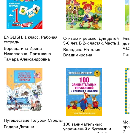
ENGLISH. 1 класс. Рабочая
Считаю и решаю. Для детей
Узнаю
тетрадь
5-6 лет. В 2-х частях. Часть 1
детей
Часть
Верещагина Ирина
Володина Наталия
Николаевна
,
Притыкина
Пята
Владимировна
Тамара Александровна
Путешествие Голубой Стрелы
Мои 
100 занимательных
пропи
Родари Джанни
упражнений с буквами и
2