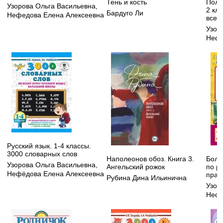
Тень и кость
Полн
Узорова Ольга Васильевна
,
2 кл
Бардуго Ли
Нефедова Елена Алексеевна
все в
Узор
Нефе
Русский язык. 1-4 классы.
3000 словарных слов
Наполеонов обоз. Книга 3.
Боль
Узорова Ольга Васильевна
,
Ангельский рожок
по р
Нефёдова Елена Алексеевна
прав
Рубина Дина Ильинична
Узор
Нефе