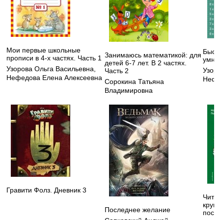
Мои первые школьные
Быст
Занимаюсь математикой: для
прописи в 4-х частях. Часть 1
умно
детей 6-7 лет. В 2 частях.
Узорова Ольга Васильевна
,
Узор
Часть 2
Нефедова Елена Алексеевна
Нефе
Сорокина Татьяна
Владимировна
Гравити Фолз. Дневник 3
Чита
круп
Последнее желание
посо